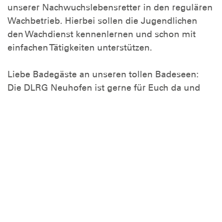
unserer Nachwuchslebensretter in den regulären
Wachbetrieb. Hierbei sollen die Jugendlichen
den Wachdienst kennenlernen und schon mit
einfachen Tätigkeiten unterstützen.
Liebe Badegäste an unseren tollen Badeseen:
Die DLRG Neuhofen ist gerne für Euch da und
passt auch mit allen Kräften so gut wie möglich
auf Euch auf. Dennoch bitten wir dringend um
Beachtung der "üblichen" Regeln, insbesondere
den Baderegeln am und in Gewässern. Ein
großer Apell richtet sich auch an die Eltern von
Kindern, die noch keine sicheren Schwimmer
sind: Lassen Sie diese NIE unbaufsichtigt am
Wasser spielen! Smartphones lenken schnell ab -
ein Ertrinken geht schneller, wie manches kleine
Video im Netz dauert!